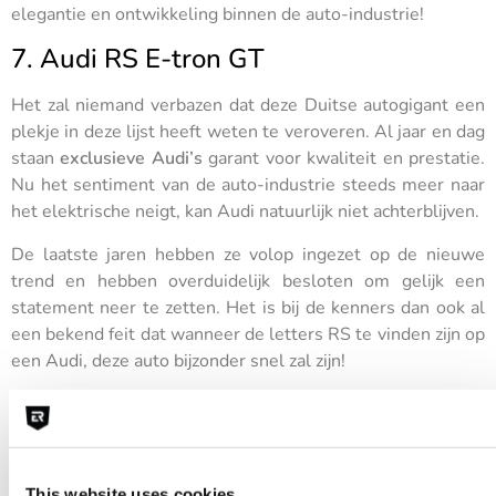
elegantie en ontwikkeling binnen de auto-industrie!
7. Audi RS E-tron GT
Het zal niemand verbazen dat deze Duitse autogigant een
plekje in deze lijst heeft weten te veroveren. Al jaar en dag
staan
exclusieve Audi’s
garant voor kwaliteit en prestatie.
Nu het sentiment van de auto-industrie steeds meer naar
het elektrische neigt, kan Audi natuurlijk niet achterblijven.
De laatste jaren hebben ze volop ingezet op de nieuwe
trend en hebben overduidelijk besloten om gelijk een
statement neer te zetten. Het is bij de kenners dan ook al
een bekend feit dat wanneer de letters RS te vinden zijn op
een Audi, deze auto bijzonder snel zal zijn!
Een topsnelheid van 250 km/u
Met een acceleratie van 0 naar 100 in 3,3 seconden en een
topsnelheid van 250 kilometer per uur is de Audi RS E-
This website uses cookies