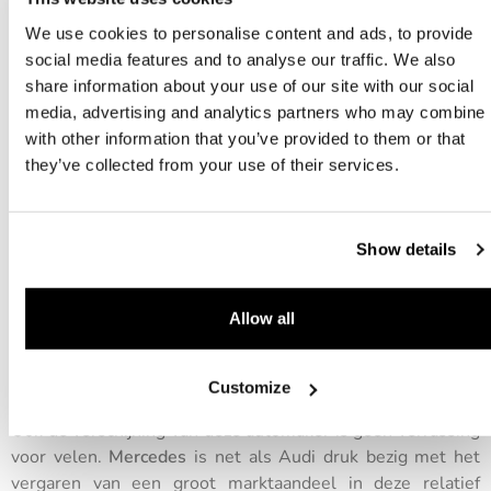
tron GT een van de snelste elektrische auto’s op het
We use cookies to personalise content and ads, to provide
moment! Dit is tevens waar de begrenzing ligt van alle
social media features and to analyse our traffic. We also
snelle modellen van Audi, BMW en Mercedes.
share information about your use of our site with our social
media, advertising and analytics partners who may combine i
with other information that you’ve provided to them or that
they’ve collected from your use of their services.
Show details
Allow all
6. Mercedes AMG EQS 53
Customize
Ook de verschijning van deze automaker is geen verrassing
voor velen.
Mercedes
is net als Audi druk bezig met het
vergaren van een groot marktaandeel in deze relatief