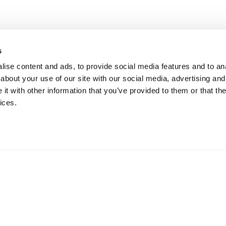
s
ise content and ads, to provide social media features and to anal
about your use of our site with our social media, advertising and
t with other information that you’ve provided to them or that the
ices.
OEK NAAR EEN SPECIFIEKE
ens aan ons toe. Binnen onze gerichte
acquisitie
jagen wij nie
rfecte chassisnummer. Dankzij een onwrikbaar, mondiaal netw
 family offices traceren wij off-market meesterwerken vaak v