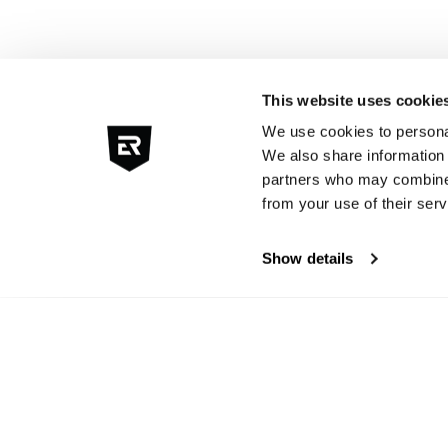
This website uses cookie
We use cookies to personal
We also share information 
partners who may combine i
from your use of their serv
Show details
OP Z
Vertrouw uw w
maar op het pe
verzamelaars en