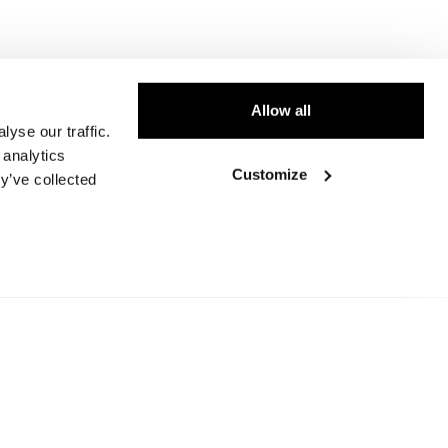
Allow all
yse our traffic.
 analytics
Customize
y’ve collected
 BMW?
t op een model,
erk van private
er voordat ze de