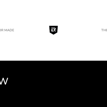
OR MADE
TH
MW