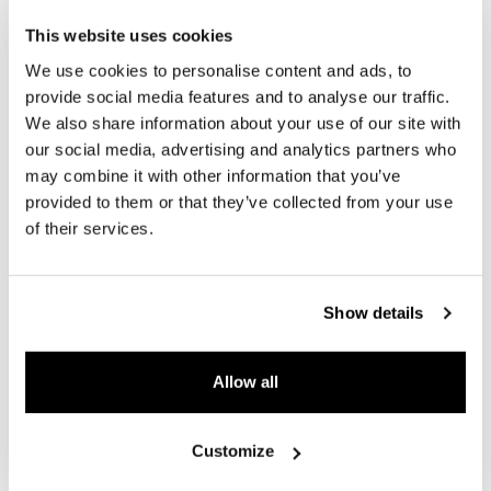
DETAILS
This website uses cookies
EERSTE TOELATING
03-2024
We use cookies to personalise content and ads, to
provide social media features and to analyse our traffic.
BRANDSTOF
ELEKTRO/BENZINE
We also share information about your use of our site with
our social media, advertising and analytics partners who
VERMOGEN
470 PK
may combine it with other information that you’ve
GEWICHT
2.415 KG
provided to them or that they’ve collected from your use
of their services.
ACCELERATIE (0-100)
4,7 SEC
TRANSMISSIE
AUTOMATISCH
Show details
TOPSNELHEID
263 KM/H
ZITPLAATSEN
5
Allow all
CILINDERINHOUD
2.995 CM³
Customize
GARANTIE
FABRIEKSGARANTIE