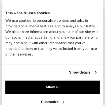
DETAILS
This website uses cookies
EERSTE TOELATING
01-2022
We use cookies to personalise content and ads, to
provide social media features and to analyse our traffic.
BRANDSTOF
BENZINE
We also share information about your use of our site with
VERMOGEN
600 PK
our social media, advertising and analytics partners who
may combine it with other information that you’ve
GEWICHT
2050 KG
provided to them or that they’ve collected from your use
of their services.
ACCELERATIE (0-100)
3,6 SEC
TRANSMISSIE
AUTOMATISCH
Show details
TOPSNELHEID
280 KM/H
ZITPLAATSEN
5
Allow all
CILINDERINHOUD
3.996 CM³
GARANTIE
FABRIEKSGARANTIE
Customize