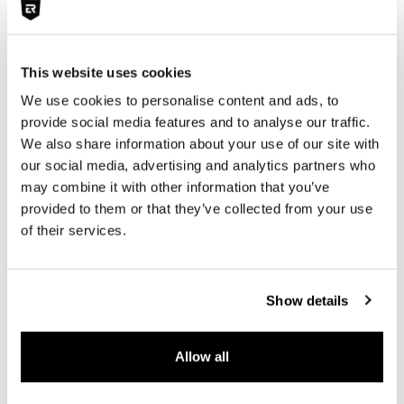
DETAILS
This website uses cookies
EERSTE TOELATING
01-2023
We use cookies to personalise content and ads, to
provide social media features and to analyse our traffic.
BRANDSTOF
BENZINE
We also share information about your use of our site with
VERMOGEN
400 PK
our social media, advertising and analytics partners who
may combine it with other information that you’ve
GEWICHT
1.545 KG
provided to them or that they’ve collected from your use
of their services.
ACCELERATIE (0-100)
3,8 SEC
TRANSMISSIE
AUTOMATISCH
Show details
TOPSNELHEID
280 KM/H
ZITPLAATSEN
5
Allow all
CILINDERINHOUD
2480 CM³