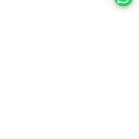
The Engine Room is de private gallery voor
mechanische kunst in Amsterdam. Als strategisch
partner cureren wij een uiterst selecte collectie van
investment cars, gelimiteerde moderne iconen en de
ultieme sportwagens. Met absolute discretie, nuchtere
vakkennis en een ongeëvenaarde white-glove aanpak
ontzorgen wij de serieuze verzamelaar in de acquisitie,